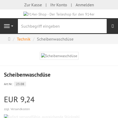
Zur Kasse
Ihr Konto
Anmelden
S
Navigation
Startseite
Technik
Scheibenwaschdüse
Scheibenwaschdüse
Art.Nr.:
23.08
EUR 9,24
zzgl. Versandkosten
Sofort