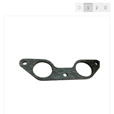
Prev
Nex
1
2