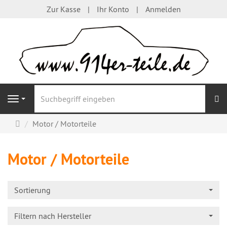
Zur Kasse
Ihr Konto
Anmelden
S
Navigation
Startseite
Motor / Motorteile
Motor / Motorteile
Sortierung
Filtern nach Hersteller