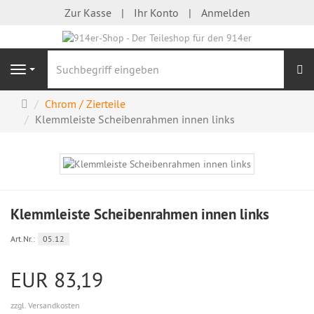
Zur Kasse
Ihr Konto
Anmelden
S
Navigation
Startseite
Chrom / Zierteile
Klemmleiste Scheibenrahmen innen links
Klemmleiste Scheibenrahmen innen links
Art.Nr.:
05.12
EUR 83,19
zzgl. Versandkosten