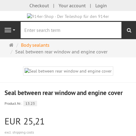
Checkout
Your account
Login
se
Navigation
Main
Body sealants
page
Seal between rear window and engine cover
Seal between rear window and engine cover
Product.Nr.:
13.23
EUR 25,21
excl. shipping costs